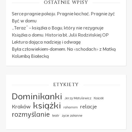
OSTATNIE WPISY
Serce pragnie pokoju. Pragnie kochać. Pragnie żyć
Być w domu
„Teraz” – książka o Bogu, który nie rezygnuje
Książka o domu. Historia bł. Julii Rodzińskiej OP
Lektura dająca nadzieję i odwagę
Była człowiekiem-domem. Na «schodach» z Matką
Kolumbą Białecką
ETYKIETY
Dominikanki
Jerzy Matulewicz
Kościół
książki
Kraków
relacje
rahamim
rozmyślanie
teatr
życie zakonne