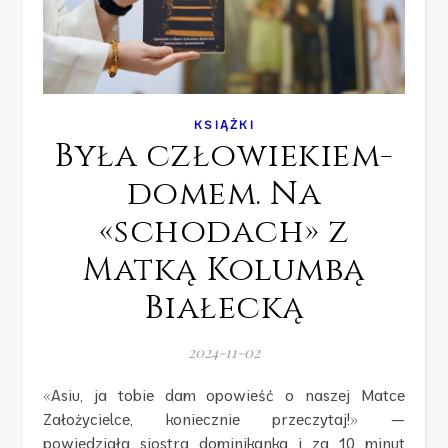
KSIĄŻKI
Była człowiekiem-
domem. Na
«schodach» z
Matką Kolumbą
Białecką
2024-11-02
«Asiu, ja tobie dam opowieść o naszej Matce
Założycielce, koniecznie przeczytaj!» —
powiedziała siostra dominikanka i za 10 minut