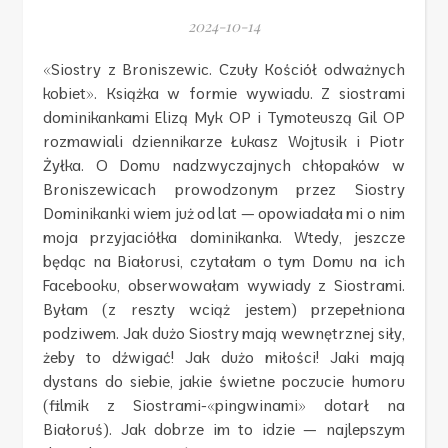
2024-10-14
«Siostry z Broniszewic. Czuły Kościół odważnych
kobiet». Książka w formie wywiadu. Z siostrami
dominikankami Elizą Myk OP i Tymoteuszą Gil OP
rozmawiali dziennikarze Łukasz Wojtusik i Piotr
Żyłka. O Domu nadzwyczajnych chłopaków w
Broniszewicach prowodzonym przez Siostry
Dominikanki wiem już od lat — opowiadała mi o nim
moja przyjaciółka dominikanka. Wtedy, jeszcze
będąc na Białorusi, czytałam o tym Domu na ich
Facebooku, obserwowałam wywiady z Siostrami.
Byłam (z reszty wciąż jestem) przepełniona
podziwem. Jak dużo Siostry mają wewnętrznej siły,
żeby to dźwigać! Jak dużo miłości! Jaki mają
dystans do siebie, jakie świetne poczucie humoru
(filmik z Siostrami-«pingwinami» dotarł na
Białoruś). Jak dobrze im to idzie — najlepszym