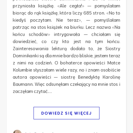
przyniosła książkę. «Ale cegła!» — pomyslałam
biorąc do rąk książkę, która liczy 685 stron. «No to
kiedyś poczytam. Nie teraz», — pomyślałam
patrząc na stos książek na biurku. Lecz nazwa «Na
końcu schodów» intrygowała — chciałam się
dowiedzieć, co czy kto jest na tym końcu.
Zainteresowania lekturą dodało to, że Siostry
Dominikanki są dla mnie bardzo bliskie, jestem teraz
z nimi na codzień. O bohaterce opowieści Matce
Kolumbie słyszałam wiele razy, no i znam osobiście
autora opowieści — siostrę Benedyktę Karolinę
Baumann. Więc odsunęłam czekający na mnie stos i
zaczęłam czytać.…
DOWIEDZ SIĘ WIĘCEJ